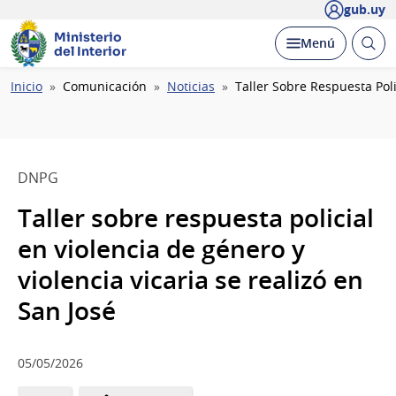
gub.uy
Ministerio
Abrir
Desplegar
Menú
del Interior
busc
Ruta
Inicio
Comunicación
Noticias
Taller Sobre Respuesta Poli
de
navegación
DNPG
Taller sobre respuesta policial
en violencia de género y
violencia vicaria se realizó en
San José
05/05/2026