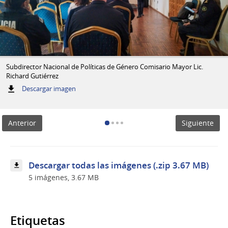
Subdirector Nacional de Políticas de Género Comisario Mayor Lic.
Richard Gutiérrez
:
Descargar imagen
Subdirector
Nacional
de
Anterior
Siguiente
Políticas
de
Género
Comisario
Mayor
Descargar todas las imágenes (.zip 3.67 MB)
Lic.
5 imágenes, 3.67 MB
Richard
Gutiérrez
Etiquetas