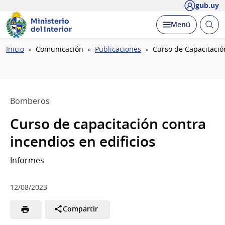
gub.uy
Ministerio
Abrir
Desplegar
Menú
del Interior
busc
Ruta
Inicio
Comunicación
Publicaciones
Curso de Capacitación
de
navegación
Bomberos
Curso de capacitación contra
incendios en edificios
Informes
12/08/2023
Compartir