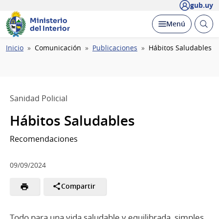
gub.uy
Ministerio
Abrir
Desplegar
Menú
del Interior
busc
Ruta
Inicio
Comunicación
Publicaciones
Hábitos Saludables
de
navegación
Sanidad Policial
Hábitos Saludables
Recomendaciones
09/09/2024
Compartir
Todo para una vida saludable y equilibrada, simples