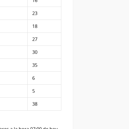
16
23
18
27
30
35
6
5
38
res a la hora 07:00 de hoy.