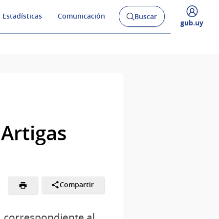
 Estadísticas
Comunicación
Buscar
Abrir
Desplegar
gub.uy
buscador
menú
y
de
 Artigas
Compartir
, correspondiente al