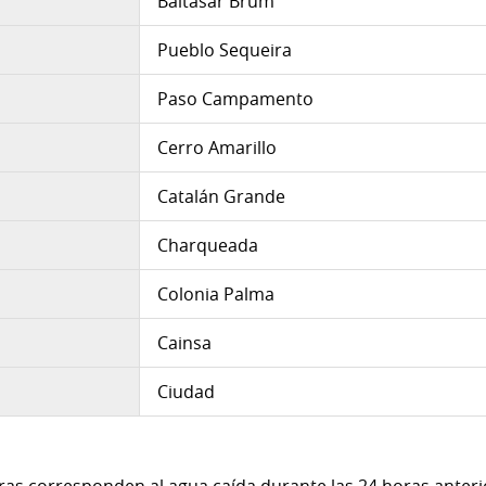
Baltasar Brum
Pueblo Sequeira
Paso Campamento
Cerro Amarillo
Catalán Grande
Charqueada
Colonia Palma
Cainsa
Ciudad
uras corresponden al agua caída durante las 24 horas anterio