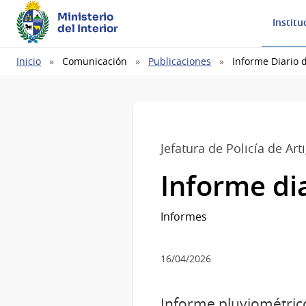
Ministerio
Institu
del Interior
Ruta
Inicio
Comunicación
Publicaciones
Informe Diario d
de
navegación
Jefatura de Policía de Art
Informe dia
Informes
16/04/2026
Informe pluviométrico