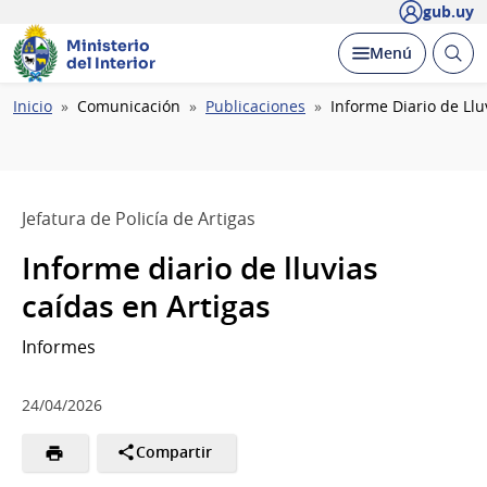
gub.uy
Ministerio
Abrir
Desplegar
Menú
del Interior
busc
Ruta
Inicio
Comunicación
Publicaciones
Informe Diario de Llu
de
navegación
Jefatura de Policía de Artigas
Informe diario de lluvias
caídas en Artigas
Informes
24/04/2026
Compartir