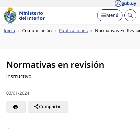
gub.uy
Ministerio
Abrir
Desplegar
Menú
del Interior
busc
Ruta
Inicio
Comunicación
Publicaciones
Normativas En Revisi
de
navegación
Normativas en revisión
Instructivo
03/01/2024
Compartir
...