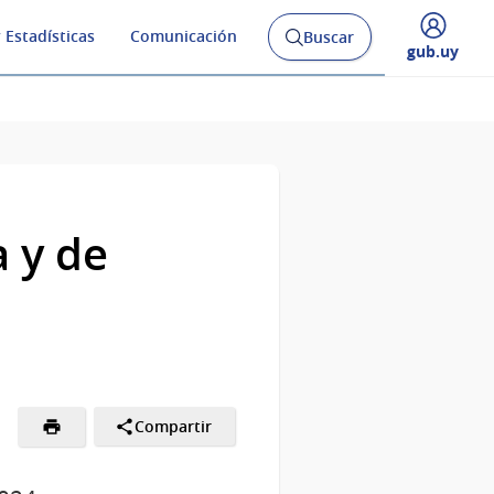
 Estadísticas
Comunicación
Buscar
Abrir
Desplegar
gub.uy
buscador
menú
y
de
a y de
Compartir