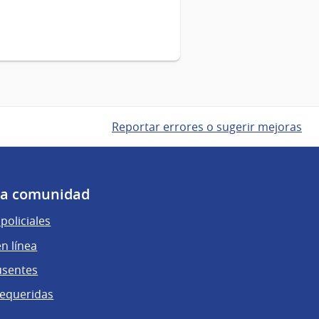
Reportar errores o sugerir mejoras
 la comunidad
policiales
n línea
usentes
requeridas