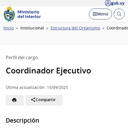
gub.uy
Ministerio
Abrir
Desplegar
Menú
del Interior
busc
Ruta
Inicio
Institucional
Estructura del Organismo
Coordinado
de
navegación
Perfil del cargo
Coordinador Ejecutivo
Última actualización: 15/09/2025
Compartir
Descripción