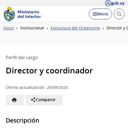
gub.uy
Ministerio
Abrir
Desplegar
Menú
del Interior
busc
Ruta
Inicio
Institucional
Estructura del Organismo
Director y
de
navegación
Perfil del cargo
Director y coordinador
Última actualización: 26/09/2025
Compartir
Descripción