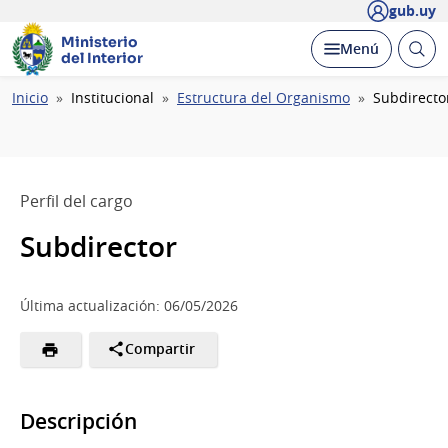
gub.uy
Ministerio
Abrir
Desplegar
Menú
del Interior
busc
Ruta
Inicio
Institucional
Estructura del Organismo
Subdirecto
de
navegación
Perfil del cargo
Subdirector
Última actualización: 06/05/2026
Compartir
Descripción