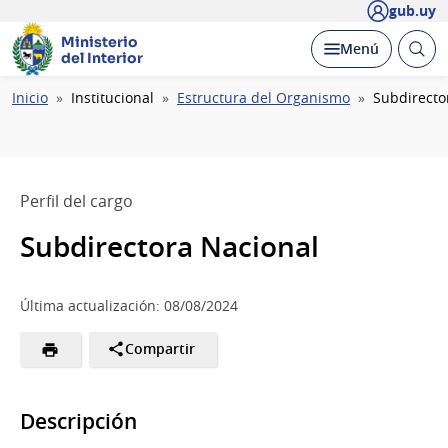
gub.uy
Ministerio
Abrir
Desplegar
Menú
del Interior
busc
Ruta
Inicio
Institucional
Estructura del Organismo
Subdirecto
de
navegación
Perfil del cargo
Subdirectora Nacional
Última actualización: 08/08/2024
Compartir
Descripción