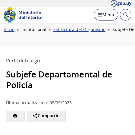
gub.uy
Ministerio
Abrir
Desplegar
Menú
del Interior
busc
Ruta
Inicio
Institucional
Estructura del Organismo
Subjefe De
de
navegación
Perfil del cargo
Subjefe Departamental de
Policía
Última actualización: 08/09/2025
Compartir