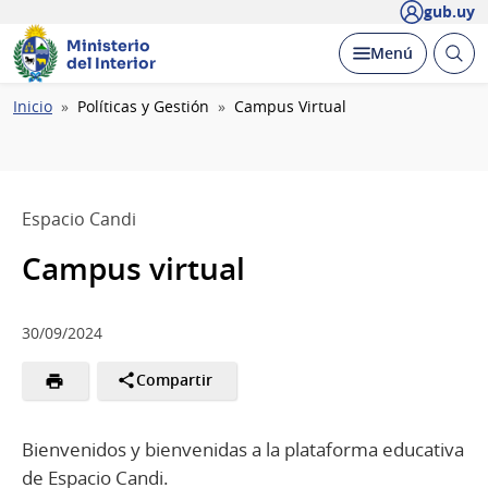
gub.uy
Ministerio
Abrir
Desplegar
Menú
del Interior
busc
Ruta
Inicio
Políticas y Gestión
Campus Virtual
de
navegación
Espacio Candi
Campus virtual
30/09/2024
Compartir
Bienvenidos y bienvenidas a la plataforma educativa
de Espacio Candi.