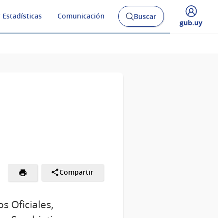
 Estadísticas
Comunicación
Buscar
Abrir
Desplegar
gub.uy
buscador
menú
y
de
Compartir
s Oficiales,