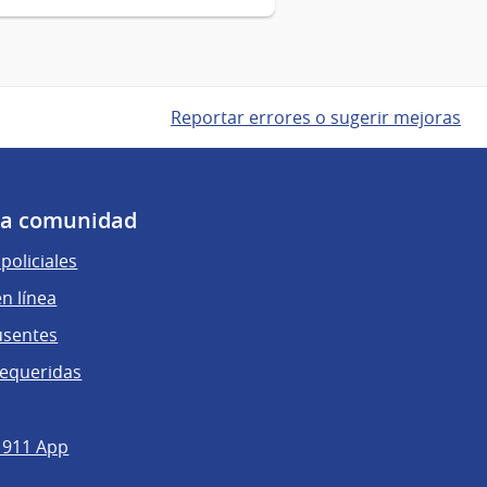
Reportar errores o sugerir mejoras
 la comunidad
policiales
n línea
usentes
requeridas
 911 App