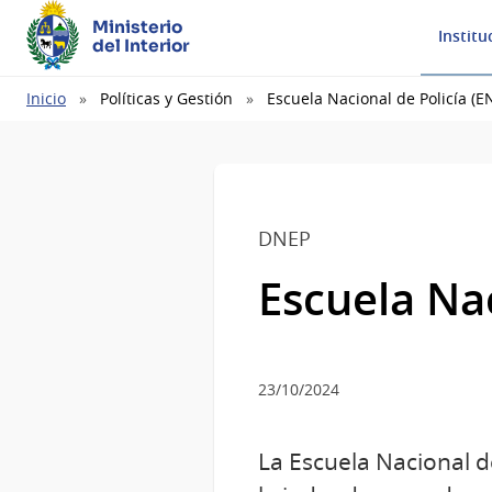
Ministerio
Institu
del Interior
Ruta
Inicio
Políticas y Gestión
Escuela Nacional de Policía (E
de
navegación
DNEP
Escuela Nac
23/10/2024
La Escuela Nacional de