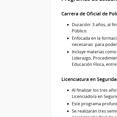
Carrera de Oficial de Po
Duración: 3 años, al fi
Público.
Enfocada en la formació
necesarias para poder 
Incluye materias como D
Liderazgo, Procedimien
Educación Física, entre
Licenciatura en Segurid
Al finalizar los tres a
Licenciado/a en Seguri
Este programa profundi
Se realizarán tres semi