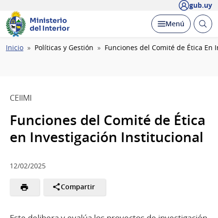
gub.uy
Ministerio
Abrir
Desplegar
Menú
del Interior
busc
Ruta
Inicio
Políticas y Gestión
Funciones del Comité de Ética En I
de
navegación
CEIIMI
Funciones del Comité de Ética
en Investigación Institucional
12/02/2025
Compartir
Este delibera y evalúa los proyectos de investigación