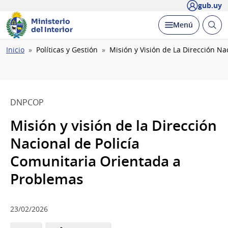
gub.uy
Ministerio
Abrir
Desplegar
Menú
del Interior
busc
Ruta
Inicio
Políticas y Gestión
Misión y Visión de La Dirección N
de
navegación
DNPCOP
Misión y visión de la Dirección
Nacional de Policía
Comunitaria Orientada a
Problemas
23/02/2026