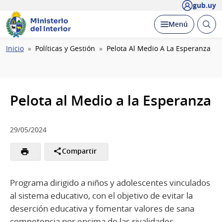
gub.uy
Ministerio
Abrir
Desplegar
Menú
del Interior
busc
Ruta
Inicio
Políticas y Gestión
Pelota Al Medio A La Esperanza
de
navegación
Pelota al Medio a la Esperanza
29/05/2024
Compartir
Programa dirigido a niños y adolescentes vinculados
al sistema educativo, con el objetivo de evitar la
deserción educativa y fomentar valores de sana
competencia por encima de las rivalidades,