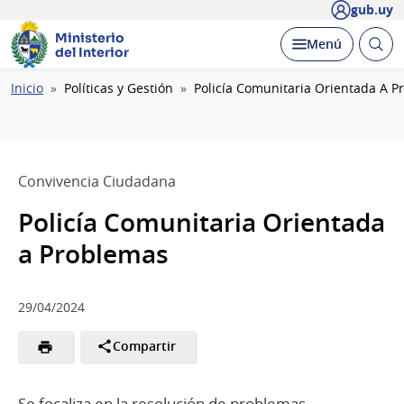
gub.uy
Ministerio
Abrir
Desplegar
Menú
del Interior
busc
Ruta
Inicio
Políticas y Gestión
Policía Comunitaria Orientada A 
de
navegación
Convivencia Ciudadana
Policía Comunitaria Orientada
a Problemas
29/04/2024
Compartir
Se focaliza en la resolución de problemas