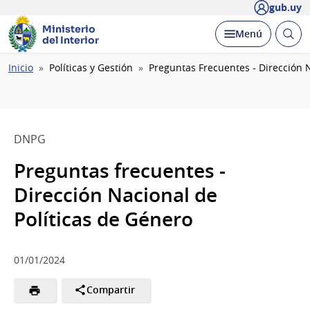
gub.uy
Ministerio
Abrir
Desplegar
Menú
del Interior
busc
Ruta
Inicio
Políticas y Gestión
Preguntas Frecuentes - Dirección 
de
navegación
DNPG
Preguntas frecuentes -
Dirección Nacional de
Políticas de Género
01/01/2024
Compartir