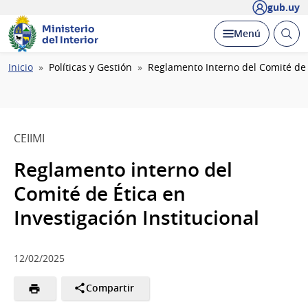
gub.uy
Ministerio
Abrir
Desplegar
Menú
del Interior
busc
Ruta
Inicio
Políticas y Gestión
Reglamento Interno del Comité de É
de
navegación
CEIIMI
Reglamento interno del
Comité de Ética en
Investigación Institucional
12/02/2025
Compartir