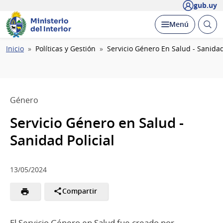
gub.uy
Ministerio
Abrir
Desplegar
Menú
del Interior
busc
Ruta
Inicio
Políticas y Gestión
Servicio Género En Salud - Sanidad
de
navegación
Género
Servicio Género en Salud -
Sanidad Policial
13/05/2024
Compartir
El Servicio Género en Salud fue creado por