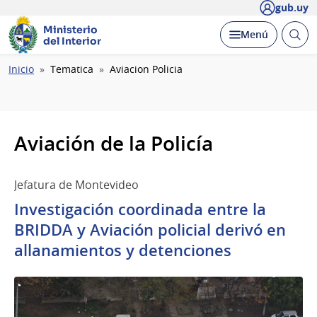
gub.uy
Ministerio
Abrir
Desplegar
Menú
del Interior
busc
Ruta
Inicio
Tematica
Aviacion Policia
de
navegación
Aviación de la Policía
Jefatura de Montevideo
Investigación coordinada entre la
BRIDDA y Aviación policial derivó en
allanamientos y detenciones