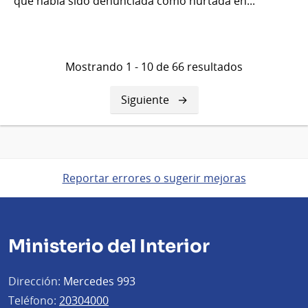
que había sido denunciada como hurtada en...
Mostrando 1 - 10 de 66 resultados
Siguiente
Siguiente
página
Reportar errores o sugerir mejoras
Ministerio del Interior
Dirección:
Mercedes 993
Teléfono:
20304000