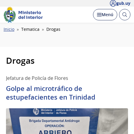
gub.uy
Ministerio
Abrir
Desplegar
Menú
del Interior
busc
Ruta
Inicio
Tematica
Drogas
de
navegación
Drogas
Jefatura de Policía de Flores
Golpe al microtráfico de
estupefacientes en Trinidad