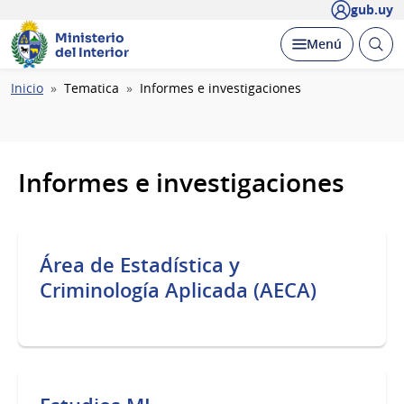
gub.uy
Ministerio
Abrir
Desplegar
Menú
del Interior
busc
Ruta
Inicio
Tematica
Informes e investigaciones
de
navegación
Informes e investigaciones
Área de Estadística y
Criminología Aplicada (AECA)