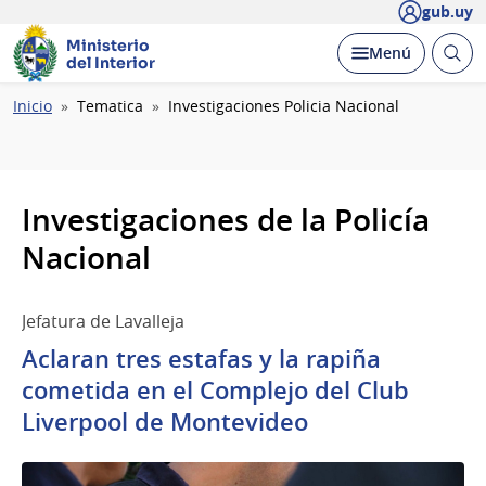
gub.uy
Ministerio
Abrir
Desplegar
Menú
del Interior
busc
Ruta
Inicio
Tematica
Investigaciones Policia Nacional
de
navegación
Investigaciones de la Policía
Nacional
Jefatura de Lavalleja
Aclaran tres estafas y la rapiña
cometida en el Complejo del Club
Liverpool de Montevideo