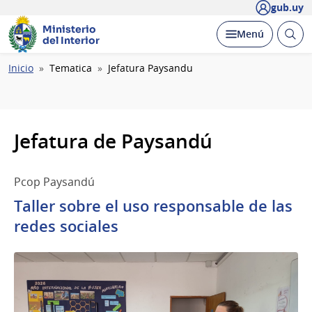
gub.uy
Ministerio
Abrir
Desplegar
Menú
del Interior
busc
Ruta
Inicio
Tematica
Jefatura Paysandu
de
navegación
Jefatura de Paysandú
Pcop Paysandú
Taller sobre el uso responsable de las
redes sociales