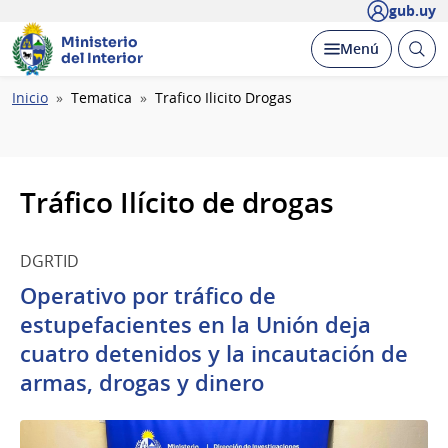
gub.uy
Ministerio
Abrir
Desplegar
Menú
del Interior
busc
Ruta
Inicio
Tematica
Trafico Ilicito Drogas
de
navegación
Tráfico Ilícito de drogas
DGRTID
Operativo por tráfico de
estupefacientes en la Unión deja
cuatro detenidos y la incautación de
armas, drogas y dinero