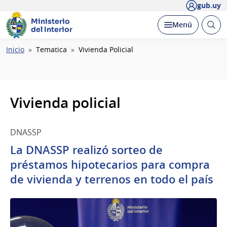
gub.uy
Ministerio
Abrir
Desplegar
Menú
del Interior
busc
Ruta
Inicio
Tematica
Vivienda Policial
de
navegación
Vivienda policial
DNASSP
La DNASSP realizó sorteo de
préstamos hipotecarios para compra
de vivienda y terrenos en todo el país