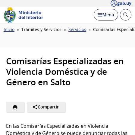
gub.uy
Ministerio
Abrir
Desplegar
Menú
del Interior
busc
Ruta
Inicio
Trámites y Servicios
Servicios
Comisarías Especiali
de
navegación
Comisarías Especializadas en
Violencia Doméstica y de
Género en Salto
Compartir
En las Comisarías Especializadas en Violencia
Doméstica y de Género se puede denunciar todas las