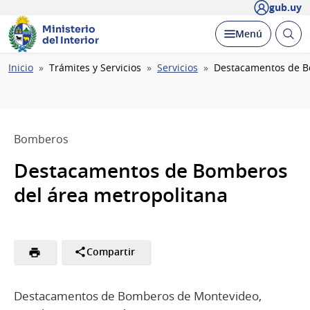
gub.uy
Ministerio
Abrir
Desplegar
Menú
del Interior
busc
Ruta
Inicio
Trámites y Servicios
Servicios
Destacamentos de B
de
navegación
Bomberos
Destacamentos de Bomberos
del área metropolitana
Compartir
Destacamentos de Bomberos de Montevideo,