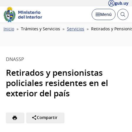
gub.uy
Ministerio
Abrir
Desplegar
Menú
del Interior
busc
Ruta
Inicio
Trámites y Servicios
Servicios
Retirados y Pensionis
de
navegación
DNASSP
Retirados y pensionistas
policiales residentes en el
exterior del país
Compartir