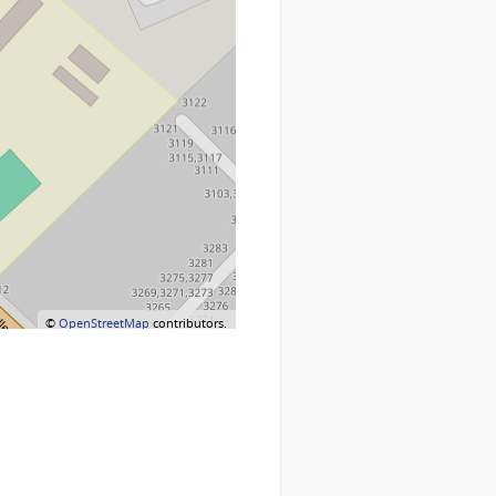
©
OpenStreetMap
contributors.