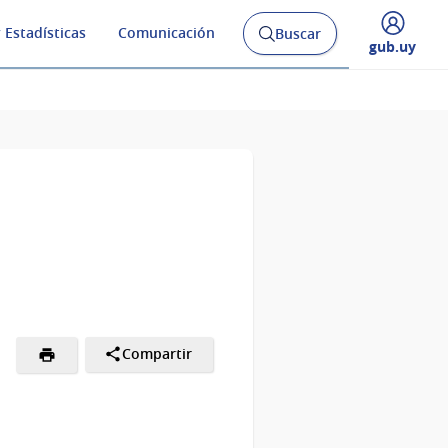
 Estadísticas
Comunicación
Buscar
Abrir
Desplegar
gub.uy
buscador
menú
y
de
Compartir