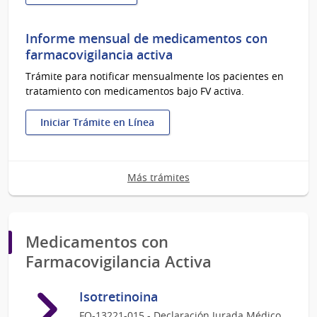
:
Ingreso
de
Informe mensual de medicamentos con
medicamento
farmacovigilancia activa
no
Trámite para notificar mensualmente los pacientes en
registrado
tratamiento con medicamentos bajo FV activa.
Iniciar Trámite en Línea
:
Informe
mensual
Más trámites
de
medicamentos
con
farmacovigilancia
activa
Medicamentos con
Farmacovigilancia Activa
Isotretinoina
FO-13221-015 - Declaración Jurada Médico