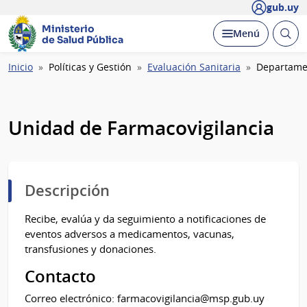
gub.uy
Ministerio
Abrir
Desplegar
Menú
de Salud Pública
busc
Ruta
Inicio
Políticas y Gestión
Evaluación Sanitaria
Departame
de
navegación
Unidad de Farmacovigilancia
Descripción
Recibe, evalúa y da seguimiento a notificaciones de
eventos adversos a medicamentos, vacunas,
transfusiones y donaciones.
Contacto
Correo electrónico: farmacovigilancia@msp.gub.uy