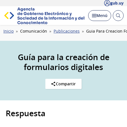
gub.uy
Agencia
de Gobierno Electrónico y
Abrir
Desplegar
Menú
Sociedad de la
Información y del
busc
Conocimiento
Ruta
Inicio
Comunicación
Publicaciones
Guia Para Creacion Fo
de
navegación
Guía para la creación de
formularios digitales
Compartir
Respuesta