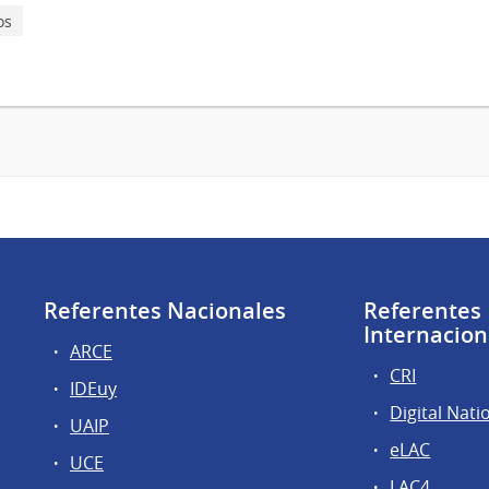
os
Referentes Nacionales
Referentes
Internacion
ARCE
CRI
IDEuy
Digital Nati
UAIP
eLAC
UCE
LAC4