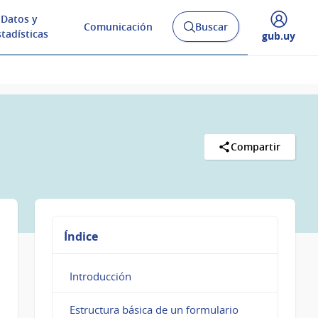
Datos y
Comunicación
Buscar
Abrir
stadísticas
Desplegar
gub.uy
buscador
menú
y
de
Compartir
Índice
Introducción
Estructura básica de un formulario