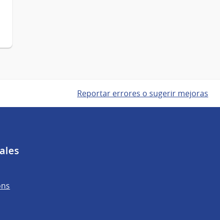
Reportar errores o sugerir mejoras
ales
ons