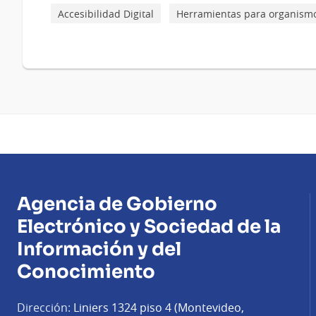
Campos
Accesibilidad Digital
Herramientas para organism
de
texto
Agencia de Gobierno
Electrónico y Sociedad de la
Información y del
Conocimiento
Dirección:
Liniers 1324 piso 4 (Montevideo,