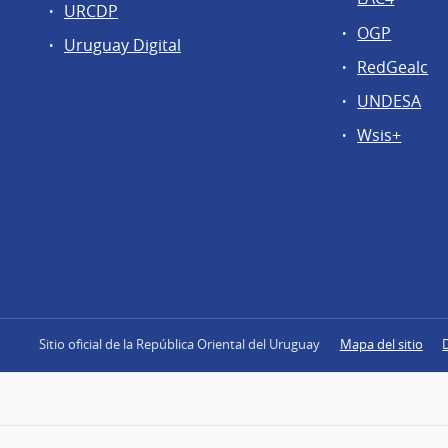
URCDP
OGP
Uruguay Digital
RedGealc
UNDESA
Wsis+
Sitio oficial de la República Oriental del Uruguay
Mapa del sitio