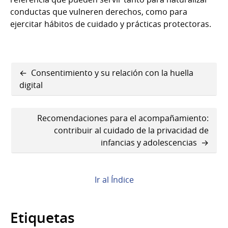
conductas que vulneren derechos, como para
ejercitar hábitos de cuidado y prácticas protectoras.
Enlaces
Consentimiento y su relación con la huella
transversales
digital
de
Recomendaciones para el acompañamiento:
Book
contribuir al cuidado de la privacidad de
para
infancias y adolescencias
Sharenting:
cuando,
Ir al Índice
sin
querer,
Etiquetas