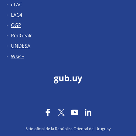
eLAC
LAC4
OGP
RedGealc
UNDESA
Wsis+
gub.uy
Facebook
Twitter
YouTube
LinkedIn
Sitio oficial de la República Oriental del Uruguay