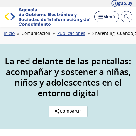
gub.uy
Agencia
de Gobierno Electrónico y
Abrir
Desplegar
Menú
Sociedad de la
Información y del
busc
Conocimiento
Ruta
Inicio
Comunicación
Publicaciones
Sharenting: Cuando, 
de
navegación
La red delante de las pantallas:
acompañar y sostener a niñas,
niños y adolescentes en el
entorno digital
Compartir