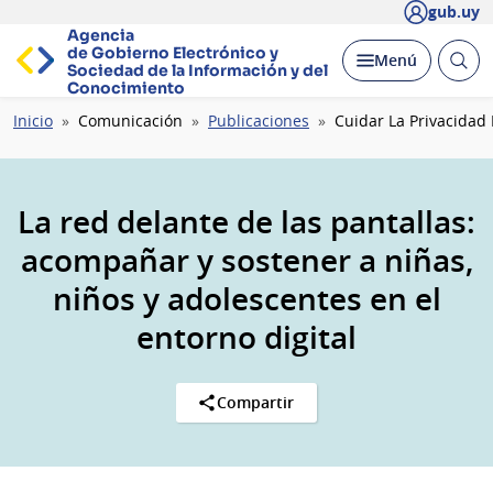
gub.uy
Agencia
de Gobierno Electrónico y
Abrir
Desplegar
Menú
Sociedad de la
Información y del
busc
Conocimiento
Ruta
Inicio
Comunicación
Publicaciones
Cuidar La Privacidad 
de
navegación
La red delante de las pantallas:
acompañar y sostener a niñas,
niños y adolescentes en el
entorno digital
Compartir