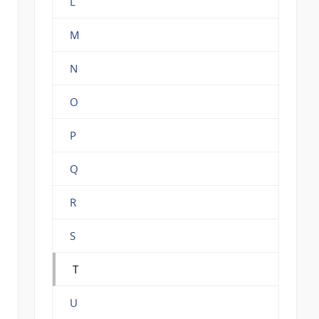
L
M
N
O
P
Q
R
S
T
U