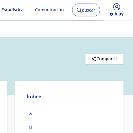
 Estadísticas
Comunicación
Buscar
Abrir
Desplegar
gub.uy
buscador
menú
y
de
Compartir
Índice
A
B