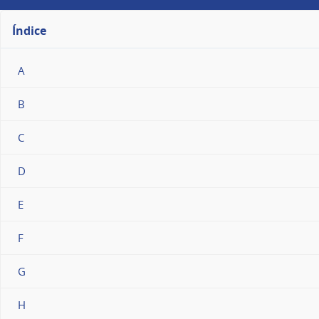
Índice
A
B
C
D
E
F
G
H