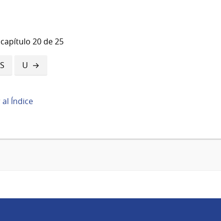
 capítulo 20 de 25
S
U
r al Índice