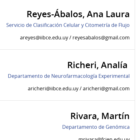
Reyes-Ábalos, Ana Laura
Servicio de Clasificación Celular y Citometría de Flujo
areyes@iibce.edu.uy / reyesabalos@gmail.com
Richeri, Analía
Departamento de Neurofarmacología Experimental
aricheri@iibce.edu.uy / aricheri@gmail.com
Rivara, Martín
Departamento de Genómica
mrivara@fcien.edu.uy