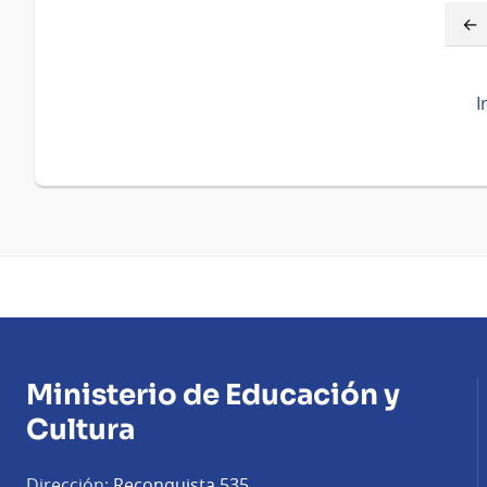
Enlaces
transversales
de
I
Book
para
R
Ministerio de Educación y
Cultura
Dirección:
Reconquista 535