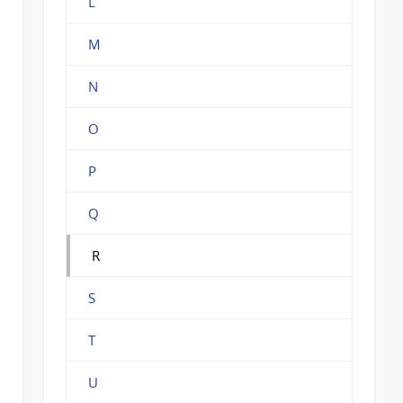
L
M
N
O
P
Q
R
S
T
U