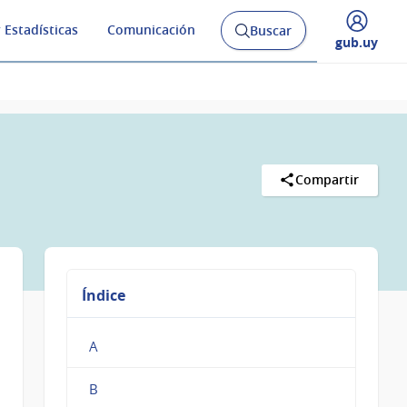
 Estadísticas
Comunicación
Buscar
Abrir
Desplegar
gub.uy
buscador
menú
y
de
Compartir
Índice
A
B