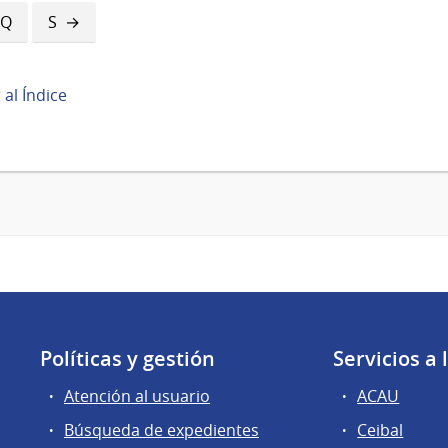
Q
S
r al Índice
Políticas y gestión
Servicios a
Atención al usuario
ACAU
Búsqueda de expedientes
Ceibal