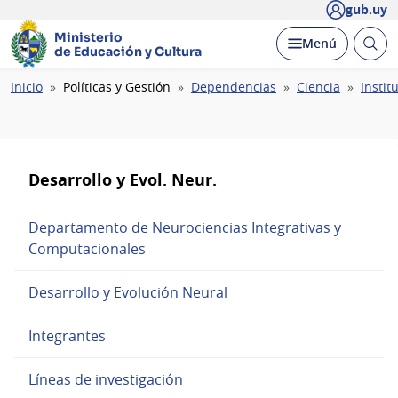
gub.uy
Ministerio
Abrir
Desplegar
Menú
de Educación y Cultura
busc
Ruta
Inicio
Políticas y Gestión
Dependencias
Ciencia
Instit
de
navegación
Desarrollo y Evol. Neur.
Departamento de Neurociencias Integrativas y
Computacionales
Desarrollo y Evolución Neural
Integrantes
Líneas de investigación