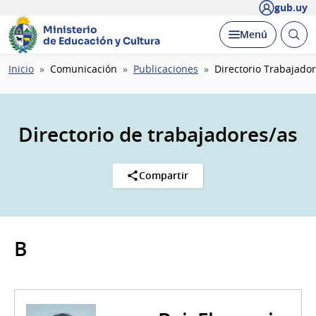
gub.uy
Ministerio
Abrir
Desplegar
Menú
de Educación y Cultura
busc
Ruta
Inicio
Comunicación
Publicaciones
Directorio Trabajado
de
navegación
Directorio de trabajadores/as
Compartir
B