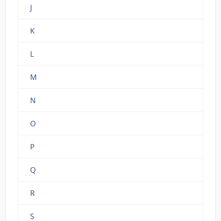
J
K
L
M
N
O
P
Q
R
S