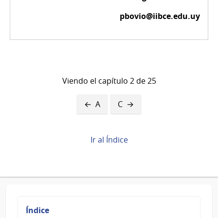
pbovio@iibce.edu.uy
Viendo el capítulo 2 de 25
Enlaces
A
C
transversales
de
Ir al Índice
Book
para
B
Índice