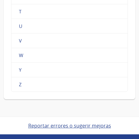
T
U
V
W
Y
Z
Reportar errores o sugerir mejoras