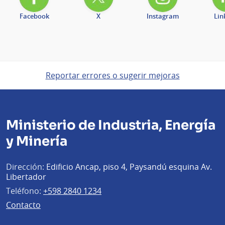
Facebook
X
Instagram
Lin
Reportar errores o sugerir mejoras
Ministerio de Industria, Energía
y Minería
Dirección:
Edificio Ancap, piso 4, Paysandú esquina Av.
Libertador
Teléfono:
+598 2840 1234
Contacto