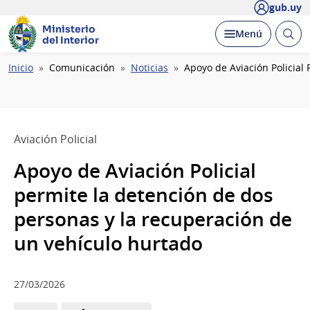
gub.uy
Ministerio
Abrir
Desplegar
Menú
del Interior
busc
Ruta
Inicio
Comunicación
Noticias
Apoyo de Aviación Policial
de
navegación
Aviación Policial
Apoyo de Aviación Policial
permite la detención de dos
personas y la recuperación de
un vehículo hurtado
27/03/2026