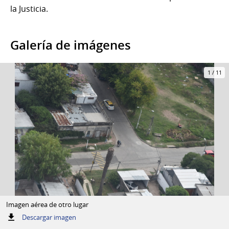
la Justicia.
Galería de imágenes
1
/
11
Imagen aérea de otro lugar
:
Descargar imagen
Imagen