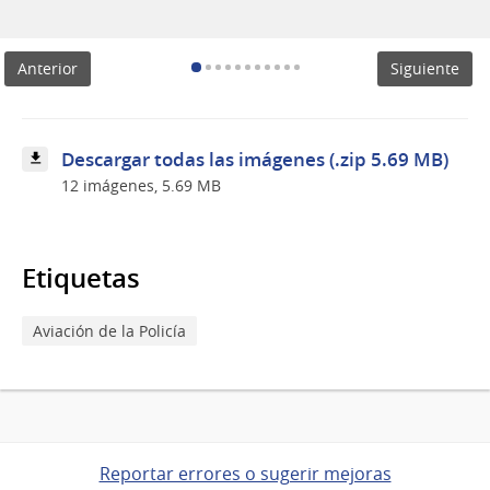
aérea
de
otro
Anterior
Siguiente
lugar
Descargar todas las imágenes (.zip 5.69 MB)
12 imágenes, 5.69 MB
Etiquetas
Aviación de la Policía
Reportar errores o sugerir mejoras