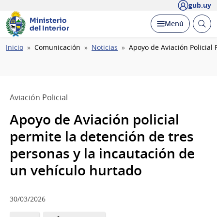
gub.uy
Ministerio
Abrir
Desplegar
Menú
del Interior
busc
Ruta
Inicio
Comunicación
Noticias
Apoyo de Aviación Policial
de
navegación
Aviación Policial
Apoyo de Aviación policial
permite la detención de tres
personas y la incautación de
un vehículo hurtado
30/03/2026