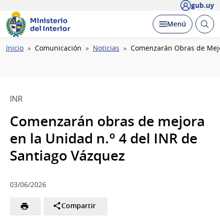
gub.uy
Ministerio
Abrir
Desplegar
Menú
del Interior
busc
Ruta
Inicio
Comunicación
Noticias
Comenzarán Obras de Mejor
de
navegación
INR
Comenzarán obras de mejora
en la Unidad n.º 4 del INR de
Santiago Vázquez
03/06/2026
Compartir