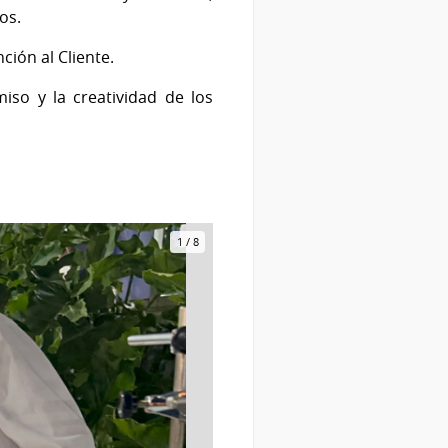
ros.
ción al Cliente.
so y la creatividad de los
1
/
8