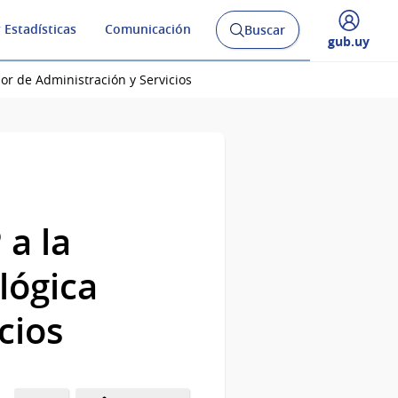
 Estadísticas
Comunicación
Buscar
Abrir
Desplegar
gub.uy
buscador
menú
y
de
r de Administración y Servicios
a la
lógica
cios