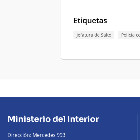
Servicios.
Etiquetas
Jefatura de Salto
Policía 
Ministerio del Interior
Dirección:
Mercedes 993