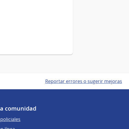
Servicios.
Reportar errores o sugerir mejoras
 la comunidad
policiales