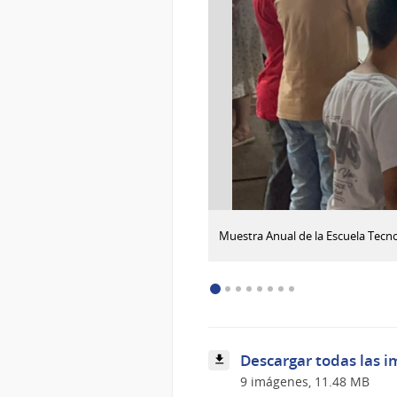
:
Descargar imagen
Muestra Anual de la Escuela Tecno
Muestra
Anual
de
la
Escuela
Tecnológica
Superior
Descargar todas las i
de
Administración
9 imágenes, 11.48 MB
y