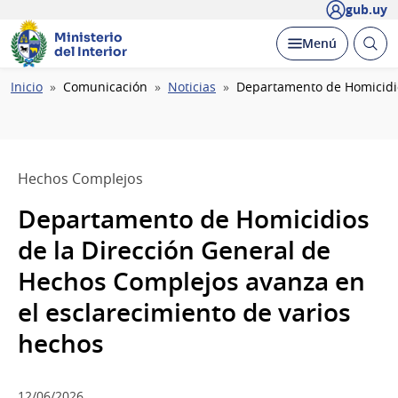
gub.uy
Ministerio
Abrir
Desplegar
Menú
del Interior
busc
Ruta
Inicio
Comunicación
Noticias
Departamento de Homicidio
de
navegación
Hechos Complejos
Departamento de Homicidios
de la Dirección General de
Hechos Complejos avanza en
el esclarecimiento de varios
hechos
12/06/2026