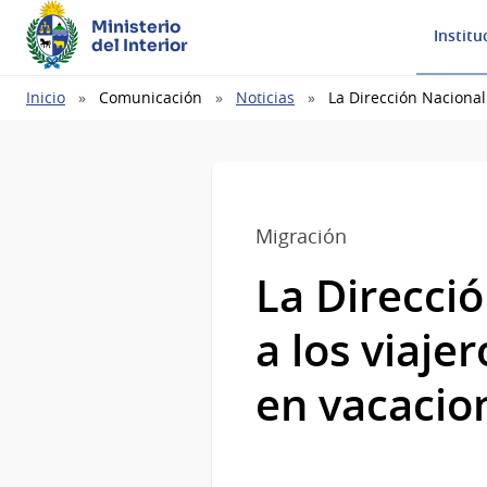
Ministerio
Institu
del Interior
Ruta
Inicio
Comunicación
Noticias
La Dirección Nacional
de
navegación
Migración
La Direcci
a los viaje
en vacacio