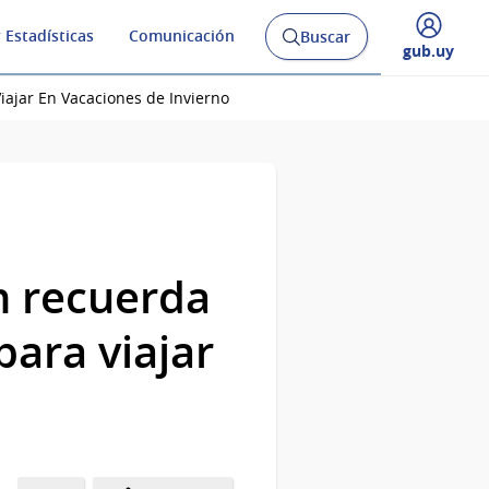
 Estadísticas
Comunicación
Buscar
Abrir
Desplegar
gub.uy
buscador
menú
y
de
iajar En Vacaciones de Invierno
n recuerda
para viajar