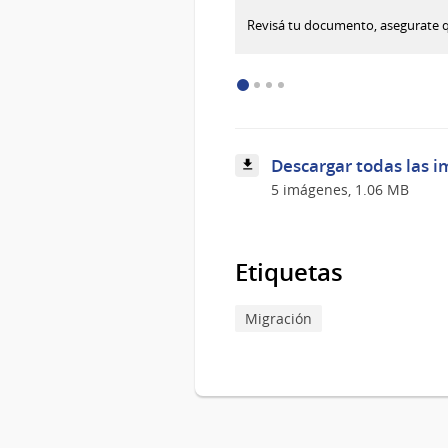
:
Descargar imagen
Revisá tu documento, asegurate 
Cada
país
tiene
sus
requisitos,
informate
antes
Descargar todas las i
de
viajar
5 imágenes, 1.06 MB
Etiquetas
Migración