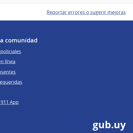
Reportar errores o sugerir mejoras
 la comunidad
policiales
n línea
usentes
requeridas
 911 App
gub.uy