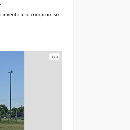
.
conocimiento a su compromiso
1
/
3