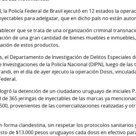
l, la Policía Federal de Brasil ejecutó en 12 estados la ope
nyectables para adelgazar, que en dicho país no están autor
ablecer que se trata de una organización criminal transnac
utación de una gran cantidad de bienes muebles e inmuebles
zación de estos productos.
s, el Departamento de Investigación de Delitos Especiales d
e Investigaciones de la Policía Nacional (DIPN), luego de las
andi, en el día de ayer ejecuto la operación Dosis, vinculad
Federal.
logró la detención de un ciudadano uruguayo de iniciales P.
l de 365 jeringas de inyectables de las marcas ya menciona
00, provenientes de las comercializaciones realizadas y ot
n forma clandestina, sin respetar los protocolos sanitario
sto de $13.000 pesos uruguayos cada dosis en efectivo para