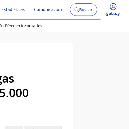
 Estadísticas
Comunicación
Buscar
Abrir
Desplegar
gub.uy
buscador
menú
y
de
En Efectivo Incautados
gas
75.000